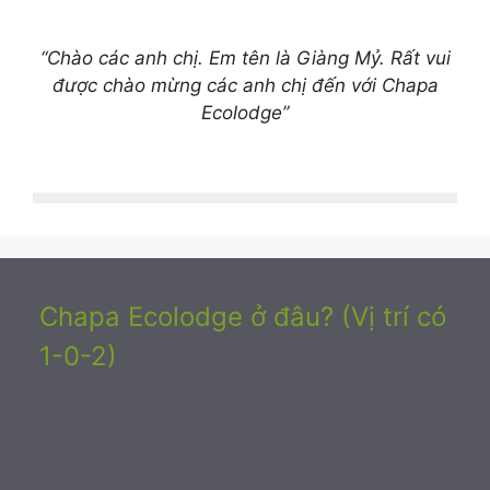
“Chào các anh chị. Em tên là Giàng Mỷ. Rất vui
được chào mừng các anh chị đến với Chapa
Ecolodge”
Chapa Ecolodge ở đâu? (Vị trí có
1-0-2)