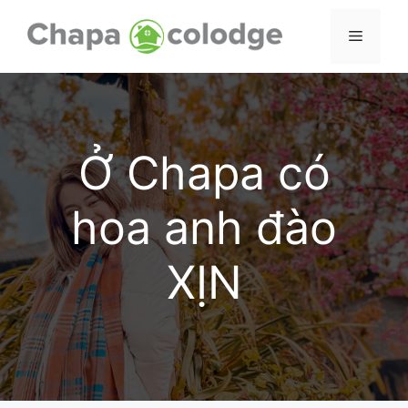
Skip
to
Menu
content
Ở Chapa có
hoa anh đào
XỊN