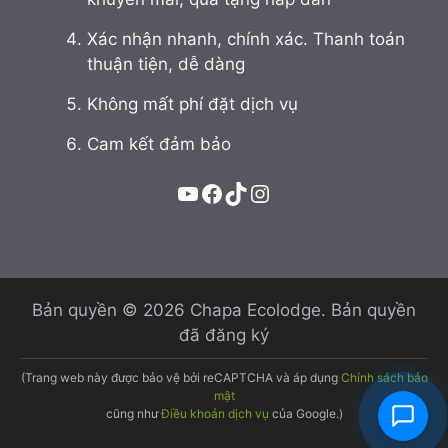
Xác nhận nhanh, chính xác. Thanh toán
thuận tiện, dễ dàng
Không mất phí đặt dịch vụ
Cam kết đảm bảo
YouTube
Facebook
TikTok
Instagram
Bản quyền © 2026 Chapa Ecolodge. Bản quyền
đã đăng ký
(Trang web này được bảo vệ bởi reCAPTCHA và áp dụng
Chính sách bảo
mật
cũng như
Điều khoản dịch vụ
của Google.)