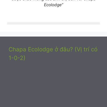
Ecolodge”
Chapa Ecolodge ở đâu? (Vị trí có
1-0-2)