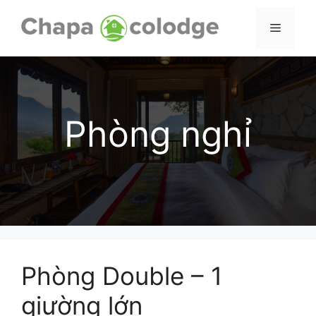
Skip
to
Menu
content
Phòng nghỉ
Phòng Double – 1
giường lớn