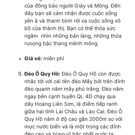
của đồng bào người Giáy và Mông. Đến
đây bạn sẽ cảm nhận được cuộc sống
yên ả và thanh bình rời xa cuộc sống xô
bồ của thành thị. Bạn có thể thỏa sức
ngắm nhìn những bản làng, những thửa
ruoọng bậc thang mênh mông.
Giá vé:
miễn phí
Đèo Ô Quy Hồ:
Đèo Ô Quy Hồ còn được
nhắc tới với cái tên đèo Mây bởi trên đỉnh
đèo quanh năm mây phủ trắng. Đèo nằm
ngay bên cạnh tuyến QL 4D chạy qua
dãy Hoàng Liên Sơn, là điểm tiếp ranh
giữa hai tỉnh Lai Châu và Lào Cai. Đèo Ô
Quy Hồ nằm ở độ cao gần 2000m so với
mực nước biển và là một trong các đỉnh
đèo cao và hùng vĩ bậc nhất nước ta.