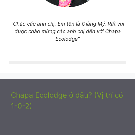
“Chào các anh chị. Em tên là Giàng Mỷ. Rất vui
được chào mừng các anh chị đến với Chapa
Ecolodge”
Chapa Ecolodge ở đâu? (Vị trí có
1-0-2)