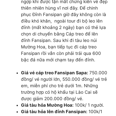
ngợp khi được tận mắt chứng kiến vẻ đẹp
thiên nhiên hùng vĩ nơi đây. Để chinh
phục Đỉnh Fansipan giờ đây không còn là
điều khó khăn, ngoài tour đi bộ leo lên
đỉnh (mất khoảng 2 ngày) bạn có thẻ lựa
chọn di chuyển bằng Cáp treo để lên
đỉnh Fansipan. Sau khi đi tàu leo núi
Mường Hoa, bạn tiếp tục đi cáp treo
Fansipan rồi vẫn còn phải trải qua 600
bậc đá nữa mới chạm tay đến đỉnh.
Giá vé cáp treo Fansipan Sapa:
750.000
đồng/ vé người lớn, 550.000 đồng/ vé trẻ
em, miễn phí cho trẻ dưới 1m. Những
trường hợp có hộ khẩu tại Lào Cai sẽ
được giảm 200.000 đồng/ vé.
Giá tàu hỏa Mường Hoa:
100k/ 1 người.
Giá tàu hỏa lên đỉnh Fansipan:
100k/1