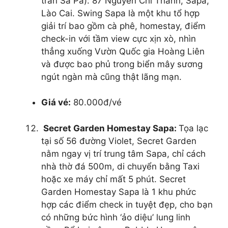
trấn Sa Pa): 87 Nguyễn Chí Thanh, Sapa,
Lào Cai. Swing Sapa là một khu tổ hợp
giải trí bao gồm cà phê, homestay, điểm
check-in với tầm view cực xịn xò, nhìn
thẳng xuống Vườn Quốc gia Hoàng Liên
và được bao phủ trong biển mây sương
ngút ngàn mà cũng thật lãng mạn.
Giá vé:
80.000đ/vé
Secret Garden Homestay Sapa:
Tọa lạc
tại số 56 đường Violet, Secret Garden
nằm ngay vị trí trung tâm Sapa, chỉ cách
nhà thờ đá 500m, di chuyển bằng Taxi
hoặc xe máy chỉ mất 5 phút. Secret
Garden Homestay Sapa là 1 khu phức
hợp các điểm check in tuyệt đẹp, cho bạn
có những bức hình ‘ảo diệu’ lung linh