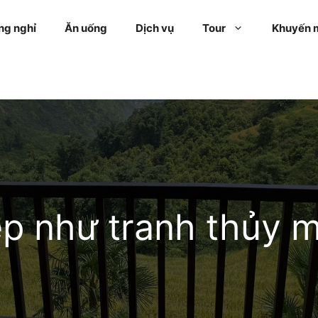
ng nghỉ
Ăn uống
Dịch vụ
Tour
Khuyến 
p như tranh thủy 