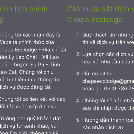
ịnh tính chính
Các bước đặt dịch v
g:
Chapa Ecolodge
Chúng tôi xác nhận đây là
Quý khách tìm những
Website chính thức của
tin về dịch vụ trên w
Chapa Ecolodge - Địa chỉ tại
Lựa chọn các dịch vụ
Bản Lý Lao Chải - Xã Lao
hợp với nhu cầu của 
Chải - huyện Sa Pa - Tỉnh
Lào Cai. Chúng tôi chịu
Gửi email tới
trách nhiệm mọi thông tin
chapaecolodge@gmai
dịch vụ được đăng tải.
hoặc gọi 0919.736.7
Chúng tôi có liên kết với các
Chúng tôi sẽ xác nhậ
đối tác cung cấp dịch vụ.
sau khi nhận được th
Trường hợp quý khách đặt
Hướng dẫn thanh toá
dịch vụ từ kênh khác, vui
xác nhận dịch vụ
lòng tìm hiểu thông tin kỹ