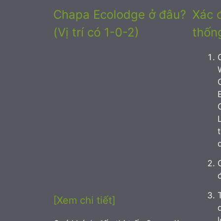
Chapa Ecolodge ở đâu?
Xác đ
(Vị trí có 1-0-2)
thốn
[Xem chi tiết]