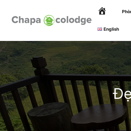
Skip
to
Phò
content
English
Đẹ