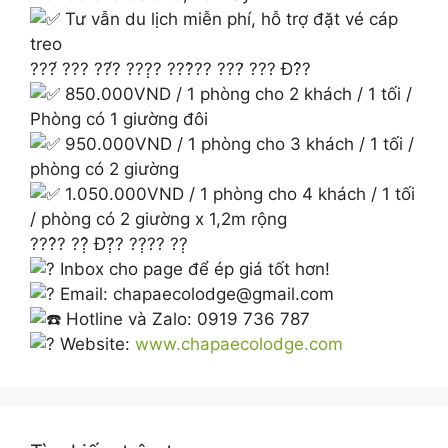
Tư vẫn du lịch miễn phí, hỗ trợ đặt vé cáp
treo
???́ ??? ??́? ???̣? ???̀?? ???̛ ??? Đ?̂?
850.000VND / 1 phòng cho 2 khách / 1 tối /
Phòng có 1 giường đôi
950.000VND / 1 phòng cho 3 khách / 1 tối /
phòng có 2 giường
1.050.000VND / 1 phòng cho 4 khách / 1 tối
/ phòng có 2 giường x 1,2m rộng
???̂? ??̣̂ Đ?̣̆? ??̣?? ??̣
Inbox cho page để ép giá tốt hơn!
Email: chapaecolodge@gmail.com
Hotline và Zalo: 0919 736 787
Website:
www.chapaecolodge.com