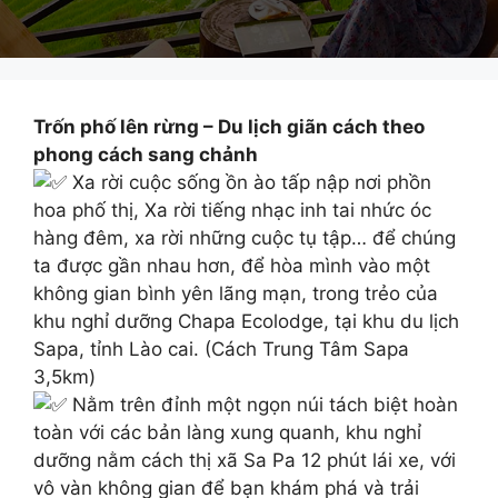
Trốn phố lên rừng – Du lịch giãn cách theo
phong cách sang chảnh
Xa rời cuộc sống ồn ào tấp nập nơi phồn
hoa phố thị, Xa rời tiếng nhạc inh tai nhức óc
hàng đêm, xa rời những cuộc tụ tập… để chúng
ta được gần nhau hơn, để hòa mình vào một
không gian bình yên lãng mạn, trong trẻo của
khu nghỉ dưỡng Chapa Ecolodge, tại khu du lịch
Sapa, tỉnh Lào cai. (Cách Trung Tâm Sapa
3,5km)
Nằm trên đỉnh một ngọn núi tách biệt hoàn
toàn với các bản làng xung quanh, khu nghỉ
dưỡng nằm cách thị xã Sa Pa 12 phút lái xe, với
vô vàn không gian để bạn khám phá và trải