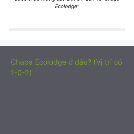
Ecolodge”
Chapa Ecolodge ở đâu? (Vị trí có
1-0-2)