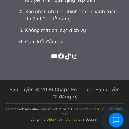
Xác nhận nhanh, chính xác. Thanh toán
thuận tiện, dễ dàng
Không mất phí đặt dịch vụ
Cam kết đảm bảo
YouTube
Facebook
TikTok
Instagram
Bản quyền © 2026 Chapa Ecolodge. Bản quyền
đã đăng ký
(Trang web này được bảo vệ bởi reCAPTCHA và áp dụng
Chính sách bảo
mật
cũng như
Điều khoản dịch vụ
của Google.)